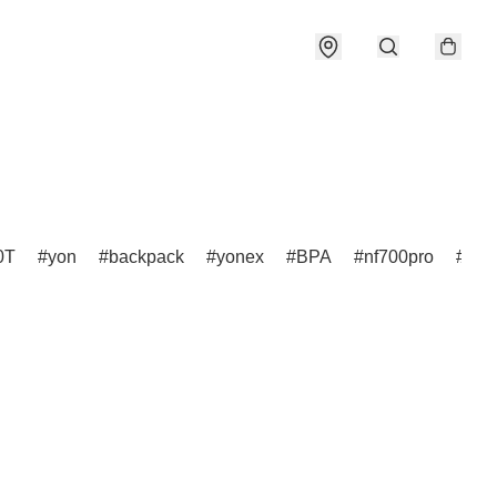
0T
yon
backpack
yonex
BPA
nf700pro
nf7