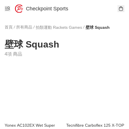
Checkpoint Sports
首頁
/
所有商品
/
/
拍類運動 Rackets Games
壁球 Squash
壁球 Squash
4項 商品
Yonex AC102EX Wet Super
Tecnifibre Carboflex 125 X-TOP